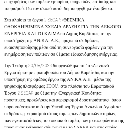
επιχειρήσεις των τομέων εμπορίου, υπηρεσιών, εστίασης και
τουρισμού. Για τον σκοπό αυτό, δημιουργήθηκε ένα βίντεο.
Στα πλαίσια το έργου 2ISECAP: «ΘΕΣΜΙΚΑ
ΟΛΟΚΛΗΡΩΜΕΝΑ ΣΧΕΔΙΑ ΔΡΑΣΗΣ ΓΙΑ ΤΗΝ ΑΕΙΦΟΡΟ
ΕΝΕΡΓΕΙΑ ΚΑΙ ΤΟ ΚΛΙΜΑ» ο Δήμος Καρδίτσας με την
υποστήριξη της ΑΝ.ΚΑ. Α.Ε., προχωρά σε δράσεις
ευαισθητοποίησης μέσα από τη συνεργασία φορέων για την
ενημέρωση των πολιτών σε θέματα εξοικονόμησης ενέργειας.
Tην Τετάρτη 30/08/2023 διοργανώθηκε το 4ο «Ζωντανό
Εργαστήριο» με πρωτοβουλία του Δήμου Καρδίτσας και την
υποστήριξη της ομάδας έργου της ΑΝ.ΚΑ Α.Ε., μέσω της
ψηφιακής πλατφόρμας ZOOM, στα πλαίσια του Ευρωπαϊκού
Έργου 2ISECAP με θέμα την «Ενεργειακή Κοινότητα:
προοπτικές, προκλήσεις και περιορισμοί δραστηριότητας», όπου
παρουσιάστηκαν από την Υπεύθυνη Έργου Αντωνίου Αγορίτσα
οι δράσεις μετριασμού στους τομείς των δημοτικών κτηρίων,
των εγκαταστάσεων, του οικιακού τομέα, των μεταφορών και της
παραγωγής ενέργειας σύμφωνα με το ΣΔΑΕΚ και στις οποίες