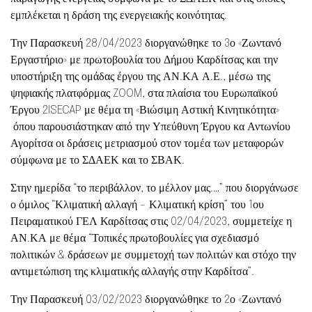
εμπλέκεται η δράση της ενεργειακής κοινότητας.
Την Παρασκευή 28/04/2023 διοργανώθηκε το 3ο «Ζωντανό
Εργαστήριο» με πρωτοβουλία του Δήμου Καρδίτσας και την
υποστήριξη της ομάδας έργου της ΑΝ.ΚΑ Α.Ε., μέσω της
ψηφιακής πλατφόρμας ZOOM, στα πλαίσια του Ευρωπαϊκού
Έργου 2ISECAP με θέμα τη «Βιώσιμη Αστική Κινητικότητα»
όπου παρουσιάστηκαν από την Υπεύθυνη Έργου κα Αντωνίου
Αγορίτσα οι δράσεις μετριασμού στον τομέα των μεταφορών
σύμφωνα με το ΣΔΑΕΚ και το ΣΒΑΚ.
Στην ημερίδα “το περιβάλλον, το μέλλον μας.…” που διοργάνωσε
ο όμιλος “Κλιματική αλλαγή – Κλιματική κρίση” του 1ου
Πειραματικού ΓΕΛ Καρδίτσας στις 02/04/2023, συμμετείχε η
ΑΝ.ΚΑ με θέμα “Τοπικές πρωτοβουλίες για σχεδιασμό
πολιτικών & δράσεων με συμμετοχή των πολιτών και στόχο την
αντιμετώπιση της κλιματικής αλλαγής στην Καρδίτσα”.
Την Παρασκευή 03/02/2023 διοργανώθηκε το 2ο «Ζωντανό