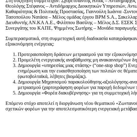
Στη συζήτηση συμμετείχαν: Σχορετσιανίτης Ηλίας – Αντιδήμαρχο
Θεολόγης Στέφανος – Αντιδήμαρχος Διοικητικών Υπηρεσιών, Αντ
Καθαριότητας & Πολιτικής Προστασίας, Γιαννούλη Ιωάννα -Συντο
Τασοπούλου Νατάσα – Μέλος ομάδας έργου BPM S.A., Σακελλαρί
Διευθυντής ΑΝ.ΚΑ Α.Ε., Φιλίππου Βασίλης – Μέλος Δ.Σ. ΕΣΕΚ
Συνεργάτης του ΚΑΠΕ, Ψημμένος Σωτήρης – Μονάδα παραγωγής 
Συμπερασματικά, στη συμμετοχική αυτή διαδικασία καταγράφηκαν 
εξοικονόμηση ενέργειας:
Προτεραιοποίηση δράσεων μετριασμού για την εξοικονόμηση
Προμελέτη ενεργειακής αναβάθμισης μη ανακαινισμένων δη
Δημιουργία «υπηρεσίας μιας στάσης» (“one-stop shop”) Ενερ
ενημέρωση και την ευαισθητοποίηση των πολιτών σε θέματα
(φωτοβολταϊκά, λέβητες βιομάζας).
Δημιουργία Μηχανισμού παρακολούθησης-αξιολόγησης-αν
μετριασμού (χαρτογράφηση φορέων για παροχή δεδομένων π
Δημιουργία «Φορέα διακυβέρνησης» για τη συμμετοχική λ
Επόμενο στόχο αποτελεί η διοργάνωση νέου θεματικού «Ζωντανο
σχετικών φορέων για την αποτελεσματικότερη ενεργειακή μετάβασ