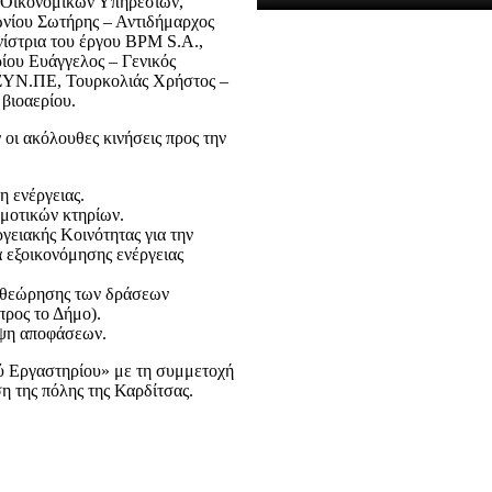
ς Οικονομικών Υπηρεσιών,
ωνίου Σωτήρης – Αντιδήμαρχος
νίστρια του έργου BPM S.A.,
ου Ευάγγελος – Γενικός
 ΣΥΝ.ΠΕ, Τουρκολιάς Χρήστος –
βιοαερίου.
οι ακόλουθες κινήσεις προς την
 ενέργειας.
μοτικών κτηρίων.
γειακής Κοινότητας για την
 εξοικονόμησης ενέργειας
αθεώρησης των δράσεων
ρος το Δήμο).
ήψη αποφάσεων.
ύ Εργαστηρίου» με τη συμμετοχή
η της πόλης της Καρδίτσας.