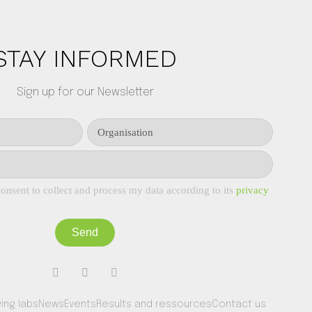
STAY INFORMED
Sign up for our Newsletter
onsent to collect and process my data according to its
privacy
Send
ving labs
News
Events
Results and ressources
Contact us