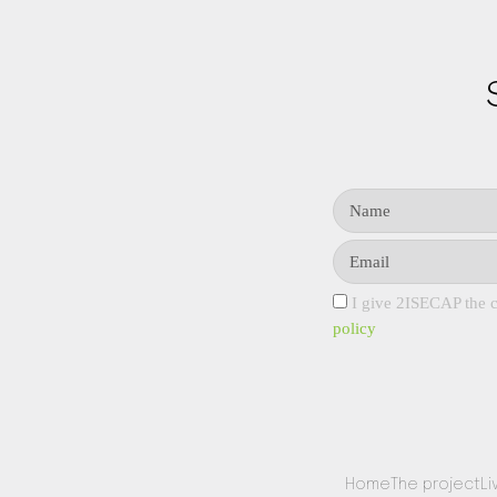
I give 2ISECAP the c
policy
Home
The project
Li