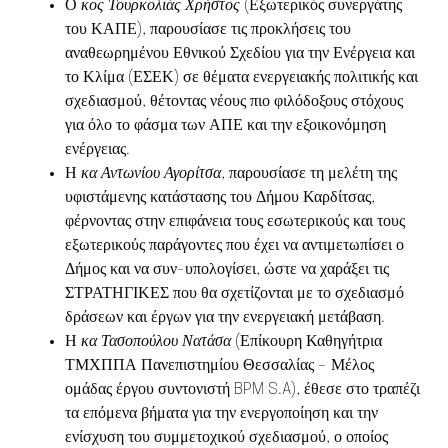
Ο
κος Τουρκολιάς
Χρήστος
(Εξωτερικός συνεργάτης
του ΚΑΠΕ), παρουσίασε τις προκλήσεις του
αναθεωρημένου Εθνικού Σχεδίου για την Ενέργεια και
το Κλίμα (ΕΣΕΚ) σε θέματα ενεργειακής πολιτικής και
σχεδιασμού, θέτοντας νέους πιο φιλόδοξους στόχους
για όλο το φάσμα των ΑΠΕ και την εξοικονόμηση
ενέργειας.
Η
κα Αντωνίου Αγορίτσα
, παρουσίασε τη μελέτη της
υφιστάμενης κατάστασης του Δήμου Καρδίτσας,
φέρνοντας στην επιφάνεια τους εσωτερικούς και τους
εξωτερικούς παράγοντες που έχει να αντιμετωπίσει ο
Δήμος και να συν-υπολογίσει, ώστε να χαράξει τις
ΣΤΡΑΤΗΓΙΚΕΣ που θα σχετίζονται με το σχεδιασμό
δράσεων και έργων για την ενεργειακή μετάβαση.
Η
κα Τασοπούλου Νατάσα
(Επίκουρη Καθηγήτρια
ΤΜΧΠΠΑ Πανεπιστημίου Θεσσαλίας – Μέλος
ομάδας έργου συντονιστή BPM S.A), έθεσε στο τραπέζι
τα επόμενα βήματα για την ενεργοποίηση και την
ενίσχυση του συμμετοχικού σχεδιασμού, ο οποίος