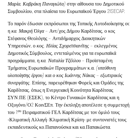
Μαρία, Καβράκη Παναγιώτα)
στην αίθουσα του Δημοτικού
Συμβουλίου, στα πλαίσια του Ευρωπαϊκού Έργου 2ISECAP.
Το παρόν έδωσαν εκπρόσωποι της Τοπικής Αυτοδιοίκησης οι:
η
κα. Μακρή Όλγα
– Αντ/χος Δήμου Καρδίτσας, ο κος
Στέφανος Θεολόγης – Αντιδήμαρχος Διοικητικών
Υπηρεσιών, ο
κος. Ηλίας Σχορετσιανίτης
– εκλεγμένος
Δημοτικός Σύμβουλος, εντεταλμένος για τα ευρωπαϊκά
προγράμματα, η
κα.
Ναταλία Τζέλλου
– Προϊσταμένη
Τμήματος Ευρωπαϊκών Προγραμμάτων κ.α.
(υπεύθυνη
υλοποίησης έργου) και ο κος Ιωάννης Νάκας – εξωτερικός
συνεργάτης.
Επίσης, παρευρέθηκαν Φορείς και Ομάδες της
Καρδίτσας, όπως η Ενεργειακή Κοινότητα Καρδίτσας
ΣΥΝ.ΠΕ (ΕΣΕΚ), το Κέντρο Γυναικών Καρδίτσας και η
Οξυγόνο/Ο2 ΚοινΣΕπ. Την έκπληξη αποτέλεσε η συμμετοχή
ου
του 1
Πειραματικού ΓΕΛ Καρδίτσας με τον όμιλό τους
«Κλιματική Αλλαγή-Κλιματική Κρίση» με συντονιστές τους
εκπαιδευτικούς κο.Παπανούσκα και κα.Παπακώστα.